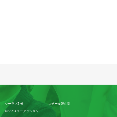
シーラブ2×6
スチール製丸型
USAKO ユークッション