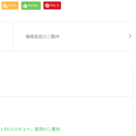
RSS
feedly
Pin it
価格改定のご案内
1
トExコロネユー』発売のご案内